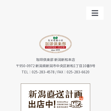
Toggl
Navig
トップ
お知らせ
珈琲倶楽部 新潟新和本店
会社概要
〒950-0972 新潟県新潟市中央区新和1丁目10番9号
TEL：025-283-4578 / FAX：025-283-6620
メニュー
珈琲豆・特選ギフト
店舗一覧