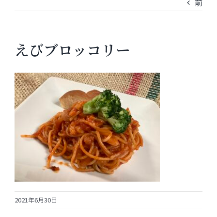
前
えびブロッコリー
2021年6月30日