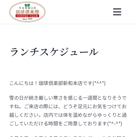
Skip
to
Toggl
content
Navig
トップ
ランチスケジュール
お知らせ
会社概要
こんにちは！珈琲倶楽部新和本店です(*^^*)
メニュー
雪の日が続き厳しい寒さを感じる一週間となりそうで
すね。ご来店の際には、どうぞ足元にお気をつけてお
珈琲豆・特選ギフト
越しください。店内では体を温めながらゆっくりと過
ごしていただける時間をご用意しております(*^-^*)
店舗一覧