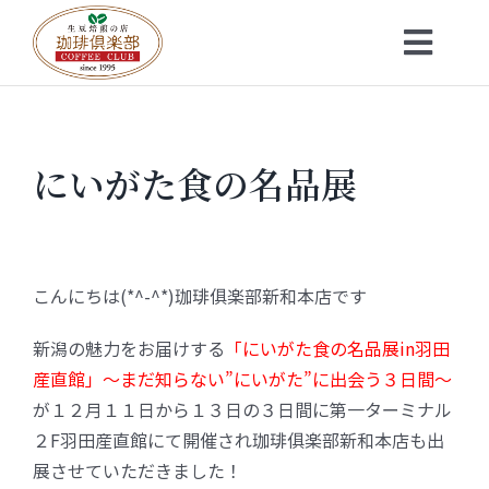
Skip
to
Toggl
content
Navig
トップ
にいがた食の名品展
お知らせ
会社概要
こんにちは(*^-^*)珈琲俱楽部新和本店です
メニュー
新潟の魅力をお届けする
「にいがた食の名品展in羽田
産直館」～まだ知らない”にいがた”に出会う３日間～
珈琲豆・特選ギフト
が１２月１１日から１３日の３日間に第一ターミナル
２F羽田産直館にて開催され珈琲俱楽部新和本店も出
店舗一覧
展させていただきました！