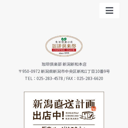
Toggl
Navig
トップ
お知らせ
珈琲倶楽部 新潟新和本店
会社概要
〒950-0972 新潟県新潟市中央区新和1丁目10番9号
TEL：025-283-4578 / FAX：025-283-6620
メニュー
珈琲豆・特選ギフト
店舗一覧