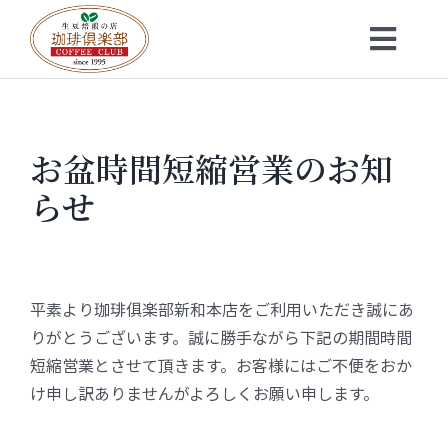
Skip
to
Toggl
content
Navig
トップ
お盆時間短縮営業のお知
お知らせ
らせ
会社概要
メニュー
平素より珈琲俱楽部新和本店をご利用いただき誠にあ
りがとうございます。誠に勝手ながら下記の期間時間
珈琲豆・特選ギフト
短縮営業とさせて頂きます。お客様にはご不便をおか
け申し訳ありませんがよろしくお願い申します。
店舗一覧