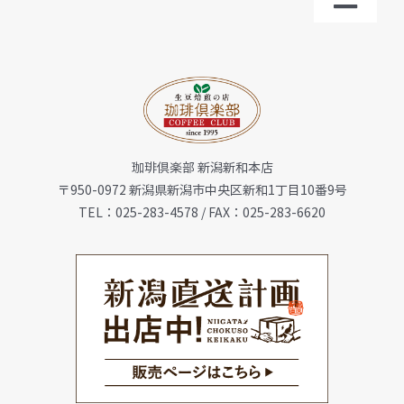
Toggl
Navig
トップ
お知らせ
珈琲倶楽部 新潟新和本店
会社概要
〒950-0972 新潟県新潟市中央区新和1丁目10番9号
TEL：025-283-4578 / FAX：025-283-6620
メニュー
珈琲豆・特選ギフト
店舗一覧