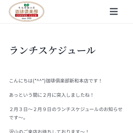
Skip
to
Toggl
content
Navig
トップ
ランチスケジュール
お知らせ
会社概要
こんにちは(*^^*)珈琲俱楽部新和本店です！
メニュー
あっという間に２月に突入しましたね！
珈琲豆・特選ギフト
２月３日～２月９日のランチスケジュールのお知らせ
です～。
店舗一覧
沢山のご来店お待ちしております～！