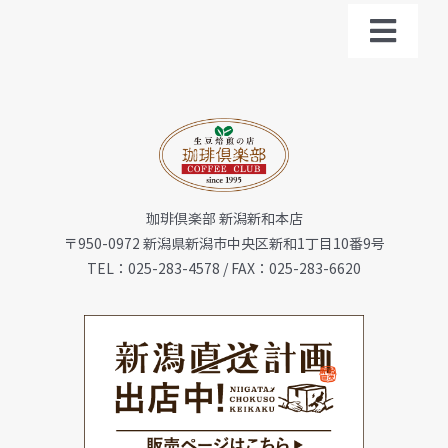
Toggl
Navig
トップ
お知らせ
珈琲倶楽部 新潟新和本店
会社概要
〒950-0972 新潟県新潟市中央区新和1丁目10番9号
TEL：025-283-4578 / FAX：025-283-6620
メニュー
珈琲豆・特選ギフト
店舗一覧