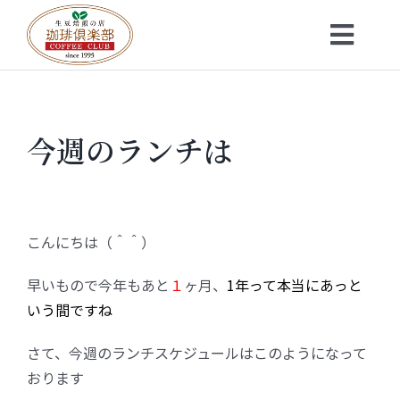
Skip
to
Toggl
content
Navig
トップ
今週のランチは
お知らせ
会社概要
こんにちは（＾＾）
メニュー
早いもので今年もあと
１
ヶ月、
1年って本当にあっと
いう間ですね
珈琲豆・特選ギフト
さて、今週のランチスケジュールはこのようになって
おります
店舗一覧