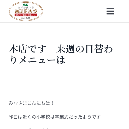
Skip
to
Toggl
content
Navig
トップ
本店です 来週の日替わ
お知らせ
りメニューは
会社概要
メニュー
みなさまこんにちは！
珈琲豆・特選ギフト
昨日は近くの小学校は卒業式だったようです
店舗一覧