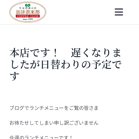
Skip
to
Toggl
content
Navig
トップ
本店です！ 遅くなりま
お知らせ
したが日替わりの予定で
会社概要
す
メニュー
ブログでランチメニューをご覧の皆さま
珈琲豆・特選ギフト
お待たせしてしまい申し訳ございません
店舗一覧
今週のランチメニューです！