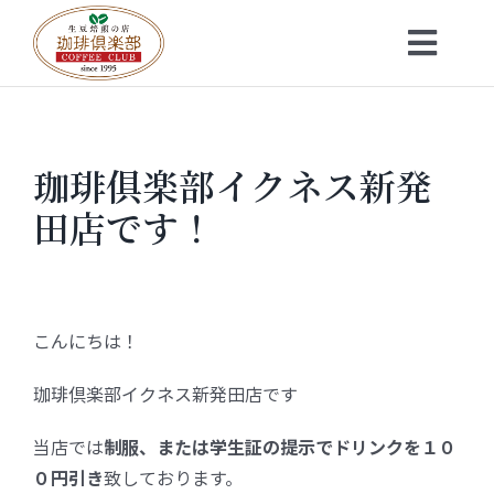
Skip
to
Toggl
content
Navig
トップ
珈琲俱楽部イクネス新発
お知らせ
田店です！
会社概要
メニュー
こんにちは！
珈琲倶楽部イクネス新発田店です
珈琲豆・特選ギフト
当店では
制服、または学生証の提示でドリンクを１０
店舗一覧
０円引き
致しております。