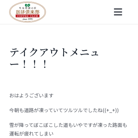
Skip
to
Toggl
content
Navig
トップ
テイクアウトメニュ
お知らせ
ー！！！
会社概要
メニュー
おはようございます
今朝も道路が凍っていてツルツルでしたね((+_+))
珈琲豆・特選ギフト
雪が降ってぼこぼこした道もいやですが凍った路面も
店舗一覧
運転が疲れてしまい