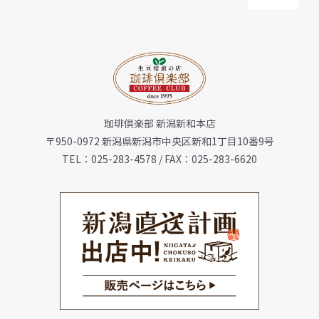
Toggl
Navig
トップ
お知らせ
珈琲倶楽部 新潟新和本店
会社概要
〒950-0972 新潟県新潟市中央区新和1丁目10番9号
TEL：025-283-4578 / FAX：025-283-6620
メニュー
珈琲豆・特選ギフト
店舗一覧
FC加盟店募集