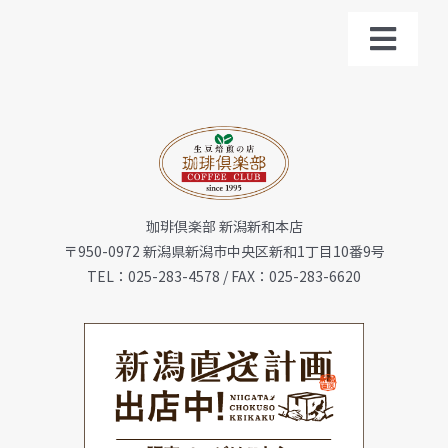
Toggl
Navig
トップ
お知らせ
珈琲倶楽部 新潟新和本店
会社概要
〒950-0972 新潟県新潟市中央区新和1丁目10番9号
TEL：025-283-4578 / FAX：025-283-6620
メニュー
珈琲豆・特選ギフト
店舗一覧