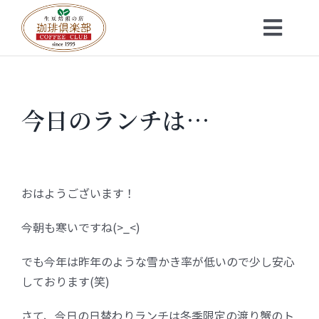
Skip
to
Toggl
content
Navig
トップ
今日のランチは…
お知らせ
会社概要
おはようございます！
メニュー
今朝も寒いですね(>_<)
珈琲豆・特選ギフト
でも今年は昨年のような雪かき率が低いので少し安心
しております(笑)
店舗一覧
さて、今日の日替わりランチは冬季限定の渡り蟹のト