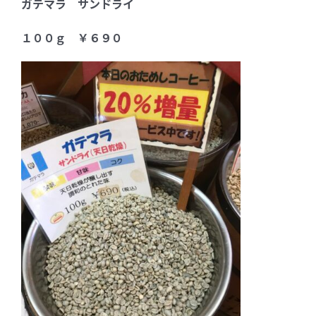
ガテマラ サンドライ
FC加盟店募集
１００ｇ ￥６９０
お問合せ