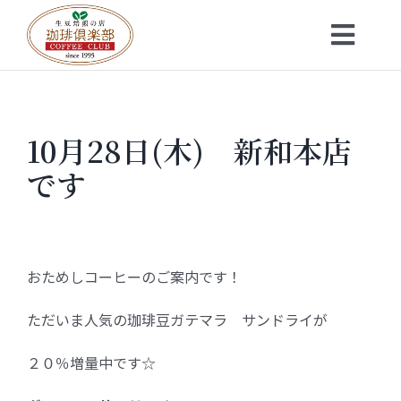
Skip
to
Toggl
content
Navig
トップ
10月28日(木) 新和本店
お知らせ
です
会社概要
メニュー
おためしコーヒーのご案内です！
ただいま人気の珈琲豆ガテマラ サンドライが
珈琲豆・特選ギフト
２０％増量中です☆
店舗一覧